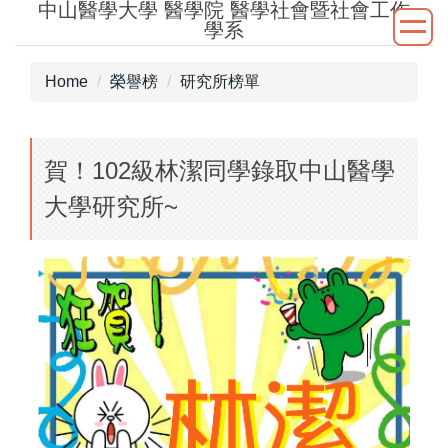
中山醫學大學 醫學院 醫學社會暨社會工作
Jump
學系
to
the
Home
榮譽榜
研究所榜單
main
content
block
賀！102級林潔同學錄取中山醫學
大學研究所~