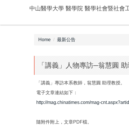
Jump
中山醫學大學 醫學院 醫學社會暨社會
to
the
main
content
block
Home
最新公告
「講義」人物專訪─翁慧圓 
「講義」專訪本系教師，翁慧圓 助理教授。
電子文章連結如下：
http://mag.chinatimes.com/mag-cnt.aspx?art
隨附件附上，文章PDF檔。