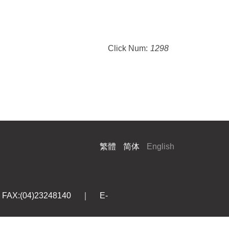
Click Num:
1298
繁體
简体
English
X:(04)23248140 ｜ E-