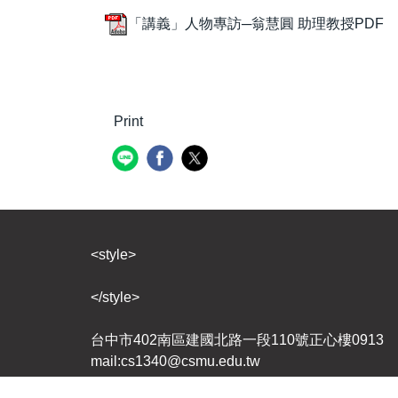
「講義」人物專訪─翁慧圓 助理教授PDF
Print
<style>
</style>
台中市402南區建國北路一段110號正心樓0913 ｜ 聯合
mail:cs1340@csmu.edu.tw