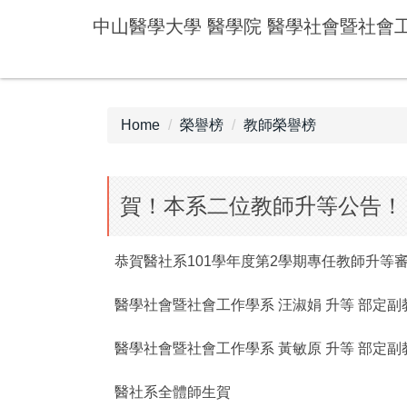
Jump
中山醫學大學 醫學院 醫學社會暨社會
to
the
main
content
block
Home
榮譽榜
教師榮譽榜
賀！本系二位教師升等公告！
恭賀醫社系101學年度第2學期專任教師升等
醫學社會暨社會工作學系 汪淑娟 升等 部定副
醫學社會暨社會工作學系 黃敏原 升等 部定副
醫社系全體師生賀