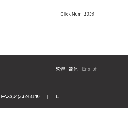
Click Num:
1338
繁體
简体
English
X:(04)23248140 ｜ E-