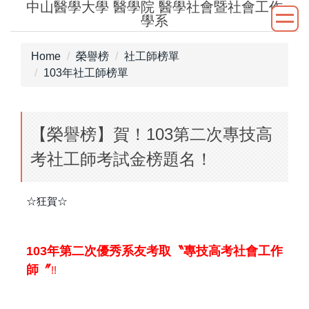
中山醫學大學 醫學院 醫學社會暨社會工作
Jump
學系
to
the
Home
榮譽榜
社工師榜單
main
103年社工師榜單
content
block
【榮譽榜】賀！103第二次專技高
考社工師考試金榜題名！
☆狂賀☆
103年第二次優秀系友考取〝專技高考社會工作
師〞
!!