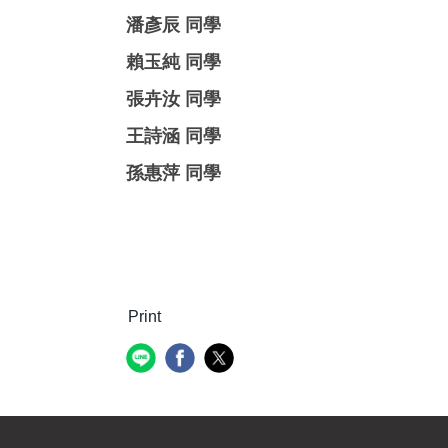
潘彥辰 同學
賴玉純 同學
張卉汝 同學
王詩涵 同學
孫惠萍 同學
Print