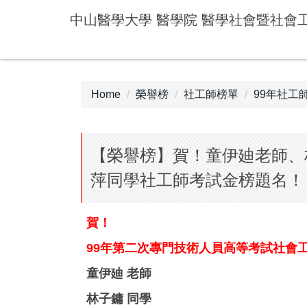
Jump
中山醫學大學 醫學院 醫學社會暨社會
to
the
main
content
block
Home
榮譽榜
社工師榜單
99年社工
【榮譽榜】賀！童伊廸老師、
萍同學社工師考試金榜題名！
賀！
99年第二次專門技術人員高等考試社會
童伊廸 老師
林子鏞 同學