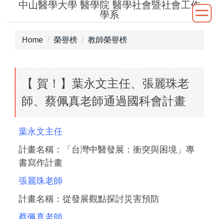
中山醫學大學 醫學院 醫學社會暨社會工作
Jump
學系
to
the
Home
榮譽榜
教師榮譽榜
main
content
block
【 賀！】葉永文主任、張麗珠老
師、蔡佩真老師通過國科會計畫
葉永文主任
計畫名稱：「台灣中醫發展：衝突與困境」專
書寫作計畫
張麗珠老師
計畫名稱：從發展觀點探討災害預防
蔡佩真老師