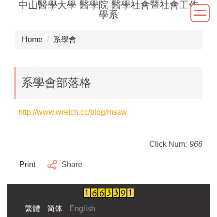
中山醫學大學 醫學院 醫學社會暨社會工作
Jump
學系
to
the
Home
系學會
main
content
block
系學會部落格
http://www.wretch.cc/blog/mssw
Click Num:
966
Print
Share
繁體
简体
English