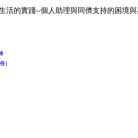
實踐--個人助理與同儕支持的困境與期待(115/3
待
任）