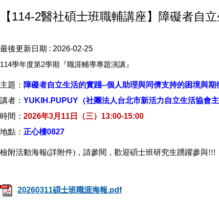
【114-2醫社碩士班職輔講座】障礙者自立生活的
最後更新日期 :
2026-02-25
114
學年度第2學期『職涯輔導專題演講』
主題：
障礙者自立生活的實踐--個人助理與同儕支持的困境與期
講者：
YUKIH.PUPUY
（社團法人台北市新活力自立生活協會主
時間：
2026
年3月11日（三）13:00-15:00
地點：
正心樓0827
檢附活動海報
(
詳附件)，請參閱，
歡迎碩士班研究生踴躍參與
!!!
20260311碩士班職涯海報.pdf