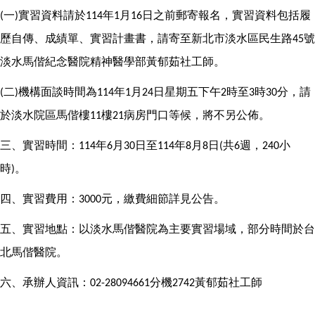
一
實習資料請於
年
月
日之前郵寄報名，實習資料包括履
(
)
114
1
16
歷自傳、成績單、實習計畫書，請寄至新北市淡水區民生路
號
45
淡水馬偕紀念醫院精神醫學部黃郁茹社工師。
二
機構面談時間為
年
月
日星期五下午
時至
時
分，請
(
)
114
1
24
2
3
30
於淡水院區馬偕樓
樓
病房門口等候，將不另公佈。
11
21
三、實習時間：
年
月
日至
年
月
日
共
週，
小
114
6
30
114
8
8
(
6
240
時
。
)
四、實習費用：
元，繳費細節詳見公告。
3000
五、實習地點：以淡水馬偕醫院為主要實習場域，部分時間於台
北馬偕醫院。
六、承辦人資訊：
分機
黃郁茹社工師
02-28094661
2742