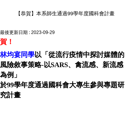
【恭賀】本系師生通過99學年度國科會計畫
最後更新日期 :
2023-09-29
賀！
林均宴
同學
以「從
流行疫情中探討媒體的
風險敘事策略
-
以
SARS
、禽流感、新流感
為例」
於
99
學年度通過國科會大專生參與專題研
究計畫