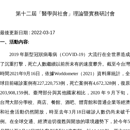
第十二屆「醫學與社會」理論暨實務研討會
最後更新日期 :
2022-03-17
一、活動內容
:
2019
年新型冠狀病毒病（
COVID-19
）大流行在全世界造
了沉重打擊，死亡人數繼續以前所未有的速度攀升。截至今台灣
時間
2021
年
9
月
16
日，依據
Worldometer
（
2021
）資料庫統計，
球目前確診案例有
227,220,753
例，死亡案例有
4,672,328
例，復原
203,908,159
例。臺灣部分與其他國家相比，
2020
年
9
月下旬
台灣大部分學校、商店、餐館、酒吧、體育館和普通企業等經濟
和社會活動仍然開放，時至去年
3
月
18
日確診人數仍尚未破
例。在全球交通、經濟迫切復甦與開放的環境趨勢下，於今年
5