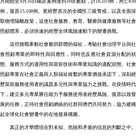
月開始至
9
月
16
日確診案例達到
16
倍數額，計
16,103
例，死亡
83
例，復原
15,108
例。更經歷首次的全國性三級警戒，以及全面
取物理隔離政策，迫使社會服務、教育、醫療與健康服務等社會
照顧體系，必須快速的經歷全球風險連動下的變遷挑戰。
這些挑戰牽動社會脆弱群體的福祉，考驗社會治理平台與社
會照顧專業的即時性與回應性，同時也反應社會資源分配的狀
態、服務方式的適用性與當前技術和專業知識的適配狀態。社會
照顧專業在社會正義與人類福祉維繫的專業價值承諾下，深刻經
歷當前服務使用者的議題多元性與專業協力之挑戰。在疫情時代
下，建立多元專業勝任能力予服務使用者經歷風險、復原以致發
展的任務，正待社會照顧網絡的社群同儕們共同努力，協力建構
起全球化社會變遷中的在地發展構圖。
真正的才華體現在對未知、危險和矛盾的信息的判斷之中。