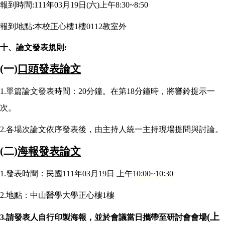
報到時間
:111
年
03
月
19
日
(
六
)
上午
8:30~8:50
報到地點
:
本校正心樓
1
樓
0112
教室外
十、論文發表規則:
(
一)
口頭發表論文
1.
單篇論文發表時間：
20
分鐘
。在第18分鐘時，將響鈴提示一
次。
2.
各場次論文依序發表後，由主持人統一主持現場提問與討論。
(
二)
海報發表論文
1.
發表時間：民國
111
年
03
月19日
上午
10:00~10:30
2.
地點：中山醫學大學正心樓
1
樓
(
上
3.請發表人自行印製海報，並於會議當日攜帶至研討會會場