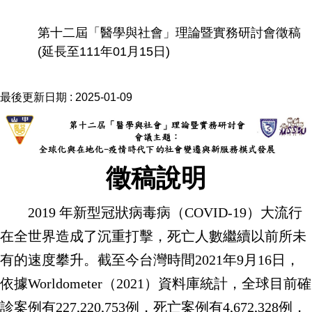
第十二屆「醫學與社會」理論暨實務研討會徵稿
(延長至111年01月15日)
最後更新日期 :
2025-01-09
徵稿說明
2019
年新型冠狀病毒病（
COVID-19
）大流行
在全世界造成了沉重打擊，死亡人數繼續以前所未
有的速度攀升。截至今台灣時間
2021
年
9
月
16
日，
依據
Worldometer
（
2021
）資料庫統計，全球目前確
診案例有
227,220,753
例，死亡案例有
4,672,328
例，