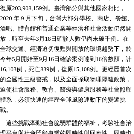
復原
203,908,159
例。臺灣部分與其他國家相比，
2020
年
9
月下旬，台灣大部分學校、商店、餐館、
酒吧、體育館和普通企業等經濟和社會活動仍然開
放，時至去年
3
月
18
日確診人數仍尚未破千例。在
全球交通、經濟迫切復甦與開放的環境趨勢下，於
今年
5
月開始至
9
月
16
日確診案例達到
16
倍數額，計
16,103
例，死亡
839
例，復原
15,108
例。更經歷首次
的全國性三級警戒，以及全面採取物理隔離政策，
迫使社會服務、教育、醫療與健康服務等社會照顧
體系，必須快速的經歷全球風險連動下的變遷挑
戰。
這些挑戰牽動社會脆弱群體的福祉，考驗社會治
理平台與社會照顧專業的即時性與回應性，同時也