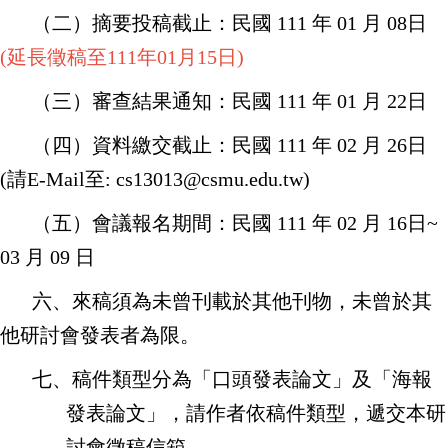
（二）摘要投稿截止：民國
111
年
01
月
08
日
(延長徵稿至111年01月15日)
（三）審查結果通知：民國
111
年
01
月
22
日
（四）資料繳交截止：民國
111
年
02
月
26
日
(
請
E-Mail
至
: cs13013@csmu.edu.tw)
（五）會議報名期間：民國
111
年
02
月
16
日
~
03
月
09
日
六、來稿須為未曾刊載於其他刊物，未曾於其
他研討會發表者為限。
七、稿件類型分為「口頭發表論文」及「海報
發表論文」，請作者依稿件類型，遞交本研
討會徵稿信箱。