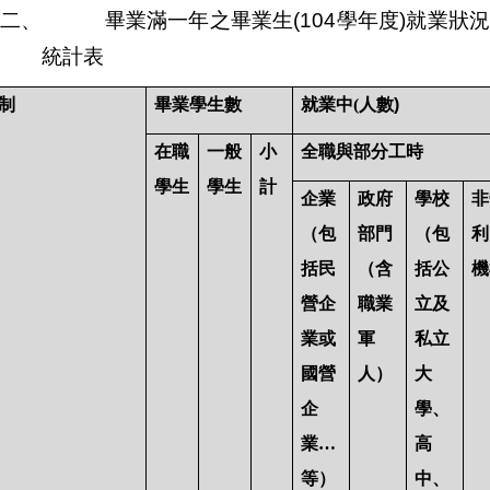
二、
畢業滿一年之畢業生
(104
學年度
)
就業狀
統計表
制
畢業學生數
就業中(
人數)
在職
一般
小
全職與部分工時
學生
學生
計
企業
政府
學校
非
（包
部門
（包
利
括民
（含
括公
機
營企
職業
立及
業或
軍
私立
國營
人）
大
企
學、
業…
高
等）
中、