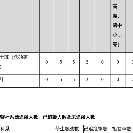
高
職、
國中
小…
等）
士班（含碩專
0
5
5
2
0
0
）
計
0
5
5
2
0
0
醫社系應追蹤人數、已追蹤人數及未追蹤人數
科系
學生數總數
已追蹤筆數
拒答筆數