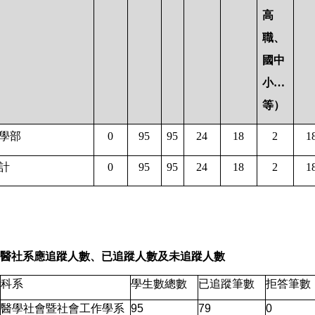
高
職、
國中
小…
等）
學部
0
95
95
24
18
2
1
計
0
95
95
24
18
2
1
醫社系應追蹤人數、已追蹤人數及未追蹤人數
科系
學生數總數
已追蹤筆數
拒答筆數
醫學社會暨社會工作學系
95
79
0