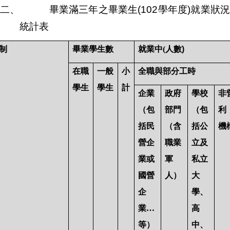
二、
畢業滿三年之畢業生
(102
學年度
)
就業狀
統計表
制
畢業學生數
就業中(
人數)
在職
一般
小
全職與部分工時
學生
學生
計
企業
政府
學校
非
（包
部門
（包
利
括民
（含
括公
機
營企
職業
立及
業或
軍
私立
國營
人）
大
企
學、
業…
高
等）
中、